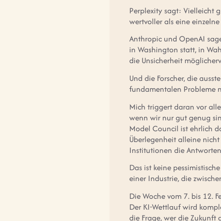
Perplexity sagt: Vielleicht
wertvoller als eine einzeln
Anthropic und OpenAI sagen 
in Washington statt, in Wa
die Unsicherheit möglicher
Und die Forscher, die ausst
fundamentalen Probleme nic
Mich triggert daran vor all
wenn wir nur gut genug sind
Model Council ist ehrlich d
Überlegenheit alleine nicht 
Institutionen die Antworte
Das ist keine pessimistische
einer Industrie, die zwisch
Die Woche vom 7. bis 12. F
Der KI-Wettlauf wird kompl
die Frage, wer die Zukunft 