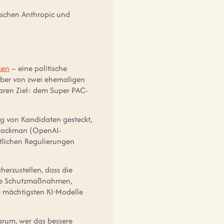
wischen Anthropic und
ken
– eine politische
mber von zwei ehemaligen
ren Ziel: dem Super PAC-
ng von Kandidaten gesteckt,
Brockman (OpenAI-
atlichen Regulierungen
erzustellen, dass die
olle Schutzmaßnahmen,
e mächtigsten KI-Modelle
darum, wer das bessere