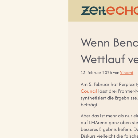
Zum
Inhalt
springen
Wenn Bench
Wettlauf ve
13. Februar 2026
von
Vincent
Am 5. Februar hat Perplexit
Council
lässt drei Frontier
synthetisiert die Ergebniss
beiträgt.
Aber das ist mehr als nur ei
auf LMArena ganz oben steh
besseres Ergebnis liefern. D
Diskurs vielleicht die falsc