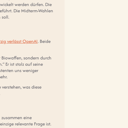
twickelt werden dürfen. Die
 geführt. Die Midterm-Wahlen
soll.
tzig verlässt OpenAI
. Beide
er Biowaffen, sondern durch
 Er ist stolz auf seine
istenten uns weniger
ehr.
e verstehen, was diese
.
en zusammen eine
nzige relevante Frage ist.