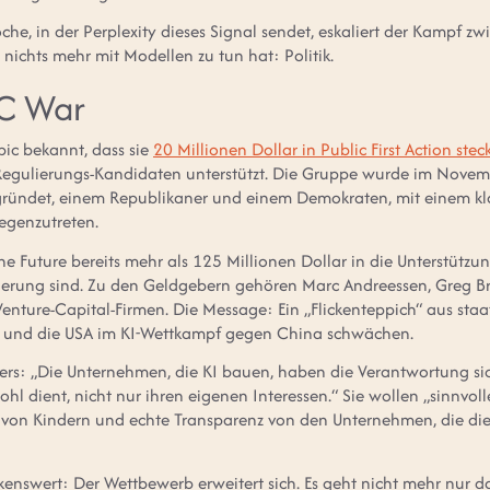
he, in der Perplexity dieses Signal sendet, eskaliert der Kampf z
nichts mehr mit Modellen zu tun hat: Politik.
AC War
pic bekannt, dass sie
20 Millionen Dollar in Public First Action stec
Regulierungs-Kandidaten unterstützt. Die Gruppe wurde im Nove
ündet, einem Republikaner und einem Demokraten, mit einem kla
egenzutreten.
e Future bereits mehr als 125 Millionen Dollar in die Unterstützu
lierung sind. Zu den Geldgebern gehören Marc Andreessen, Greg 
enture-Capital-Firmen. Die Message: Ein „Flickenteppich“ aus sta
n und die USA im KI-Wettkampf gegen China schwächen.
ers: „Die Unternehmen, die KI bauen, haben die Verantwortung sich
 dient, nicht nur ihren eigenen Interessen.“ Sie wollen „sinnv
 von Kindern und echte Transparenz von den Unternehmen, die di
rkenswert: Der Wettbewerb erweitert sich. Es geht nicht mehr nur 