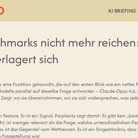
KI-BRIEFING
marks nicht mehr reichen:
rlagert sich
y eine Funktion gelauncht, die auf den ersten Blick wie ein nettes 
-Modelle parallel auf dieselbe Frage antworten – Claude Opus 4.6,
e. Zeigt, wo sie übereinstimmen, wo sie sich widersprechen, was jed
n Feature. Es ist ein Signal. Perplexity sagt damit: Es gibt kein „bes
t, ist weniger relevant als die Frage, welche unterschiedlichen P
as ist das Gegenteil vom Wettrennen. Es ist ein Eingeständnis, dass 
he Fragestellung war.