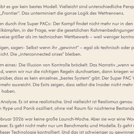
 gibt es gar kein bestes Modell. Vielleicht sind unterschiedliche Pe
e „Frontier“. Das unterminiert die ganze Logik des Wettrennens.
durch ihre Super PACs: Der Kampf findet nicht mehr nur in den Lab
hlkämpfen, in der Frage, wer die gesetzlichen Rahmenbedingungen k
weise größer als im technischen Wettbewerb – weil weniger kontrol
eigen, sagen: Selbst wenn ihr „gewinnt“ – egal ob technisch oder pol
ht. Die „interconnected crises“ bleiben.
em eines: Die Illusion von Kontrolle bröckelt. Das Narrativ „wenn w
, wenn wir nur die richtigen Regeln durchsetzen, dann kriegen wir 
arüber, dass es kein einzelnes „bestes System“ gibt. Der Super PAC 
mehr ausreicht. Die Exits zeigen, dass selbst die Insider nicht meh
n haben.
 Analyse. Es ist eine realistische. Und vielleicht ist Realismus genau
en Hype und Panik oszilliert, ohne viel Raum für nüchterne Bestan
ebruar 2026 war keine große Launch-Woche. Aber sie war eine Woc
exer. Es geht nicht mehr nur um Benchmarks und Modelle. Es geht
dieser Technologie kontrolliert. Und das ist schwieriger zu gewinne