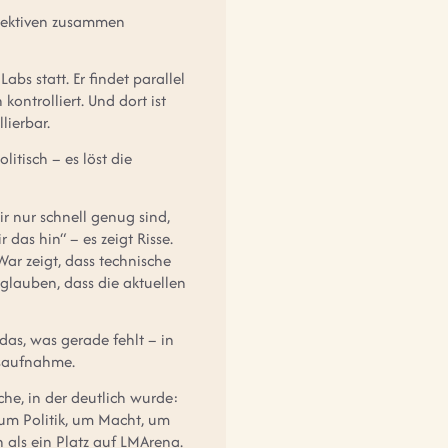
rspektiven zusammen
s statt. Er findet parallel
ontrolliert. Und dort ist
lierbar.
itisch – es löst die
ir nur schnell genug sind,
das hin“ – es zeigt Risse.
War zeigt, dass technische
r glauben, dass die aktuellen
 das, was gerade fehlt – in
dsaufnahme.
he, in der deutlich wurde:
 um Politik, um Macht, um
n als ein Platz auf LMArena.