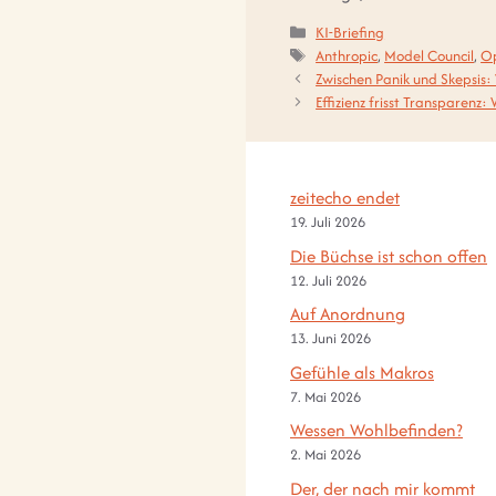
Kategorien
KI-Briefing
Schlagwörter
Anthropic
,
Model Council
,
O
Zwischen Panik und Skepsis:
Effizienz frisst Transparenz
zeitecho endet
19. Juli 2026
Die Büchse ist schon offen
12. Juli 2026
Auf Anordnung
13. Juni 2026
Gefühle als Makros
7. Mai 2026
Wessen Wohlbefinden?
2. Mai 2026
Der, der nach mir kommt