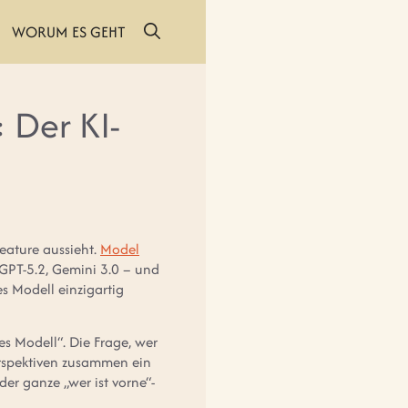
WORUM ES GEHT
 Der KI-
Feature aussieht.
Model
 GPT-5.2, Gemini 3.0 – und
es Modell einzigartig
tes Modell“. Die Frage, wer
erspektiven zusammen ein
der ganze „wer ist vorne“-