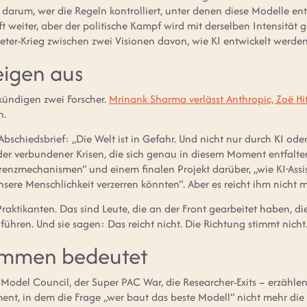
l darum, wer die Regeln kontrolliert, unter denen diese Modelle en
t weiter, aber der politische Kampf wird mit derselben Intensität
ter-Krieg zwischen zwei Visionen davon, wie KI entwickelt werden 
teigen aus
kündigen zwei Forscher.
Mrinank Sharma verlässt Anthropic, Zoë Hi
n.
bschiedsbrief: „Die Welt ist in Gefahr. Und nicht nur durch KI od
r verbundener Krisen, die sich genau in diesem Moment entfalten.“
arenzmechanismen“ und einem finalen Projekt darüber, „wie KI-Ass
ere Menschlichkeit verzerren könnten“. Aber es reicht ihm nicht m
 Praktikanten. Das sind Leute, die an der Front gearbeitet haben, di
ühren. Und sie sagen: Das reicht nicht. Die Richtung stimmt nicht
ammen bedeutet
 Model Council, der Super PAC War, die Researcher-Exits – erzähl
nt, in dem die Frage „wer baut das beste Modell“ nicht mehr die ei