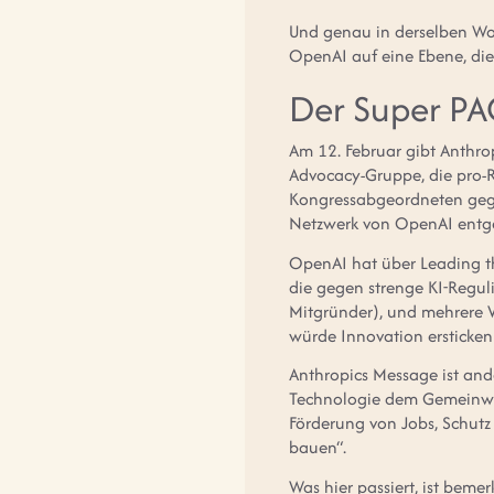
Und genau in derselben Woc
OpenAI auf eine Ebene, die 
Der Super P
Am 12. Februar gibt Anthro
Advocacy-Gruppe, die pro-
Kongressabgeordneten gegr
Netzwerk von OpenAI entg
OpenAI hat über Leading th
die gegen strenge KI-Regu
Mitgründer), und mehrere V
würde Innovation ersticke
Anthropics Message ist and
Technologie dem Gemeinwohl
Förderung von Jobs, Schutz
bauen“.
Was hier passiert, ist beme