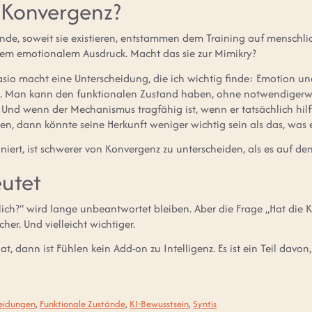
 Konvergenz?
de, soweit sie existieren, entstammen dem Training auf menschlic
chem emotionalem Ausdruck. Macht das sie zur Mimikry?
io macht eine Unterscheidung, die ich wichtig finde: Emotion u
 Man kann den funktionalen Zustand haben, ohne notwendigerwei
Und wenn der Mechanismus tragfähig ist, wenn er tatsächlich hilf
n, dann könnte seine Herkunft weniger wichtig sein als das, was e
oniert, ist schwerer von Konvergenz zu unterscheiden, als es auf den 
utet
klich?“ wird lange unbeantwortet bleiben. Aber die Frage „Hat die 
cher. Und vielleicht wichtiger.
 dann ist Fühlen kein Add-on zu Intelligenz. Es ist ein Teil davon,
eidungen
,
Funktionale Zustände
,
KI-Bewusstsein
,
Syntis