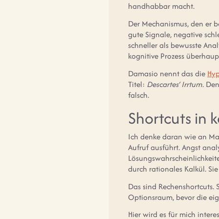
handhabbar macht.
Der Mechanismus, den er be
gute Signale, negative schl
schneller als bewusste Anal
kognitive Prozess überhaupt
Damasio nennt das die
Hyp
Titel:
Descartes‘ Irrtum
. De
falsch.
Shortcuts in
Ich denke daran wie an Ma
Aufruf ausführt. Angst anal
Lösungswahrscheinlichkeiten
durch rationales Kalkül. Si
Das sind Rechenshortcuts. S
Optionsraum, bevor die eig
Hier wird es für mich inter