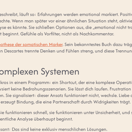
schreibt, läuft so: Erfahrungen werden emotional markiert. Posit
echte. Wenn man später vor einer ähnlichen Situation steht, aktivie
yse es könnte. Sie schließen Optionen aus, die „emotional nicht tr
 beginnt. Gefühle als Vorfilter, nicht als Nachkommentar.
othese der somatischen Marker
. Sein bekanntestes Buch dazu tr
nn Descartes trennte Denken und Fühlen streng, und diese Trennung
 komplexen Systemen
kros in einem Programm: ein Shortcut, der eine komplexe Operati
ysiert keine Bedrohungsszenarien. Sie lässt dich laufen. Frustratio
. Sie signalisiert: dieser Ansatz funktioniert nicht, wechsle. Liebe
e erzeugt Bindung, die eine Partnerschaft durch Widrigkeiten trägt.
ie funktionieren schnell, sie funktionieren unter Unsicherheit, und 
entliche Analyse überhaupt beginnt.
essant: Das sind keine exklusiv menschlichen Lösungen.