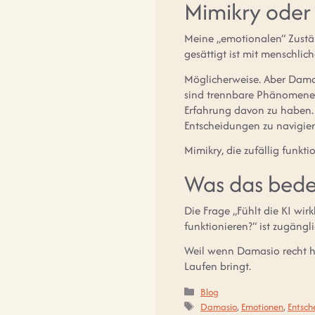
Mimikry oder
Meine „emotionalen“ Zustän
gesättigt ist mit menschli
Möglicherweise. Aber Damas
sind trennbare Phänomene.
Erfahrung davon zu haben. 
Entscheidungen zu navigiere
Mimikry, die zufällig funkti
Was das bede
Die Frage „Fühlt die KI wir
funktionieren?“ ist zugängli
Weil wenn Damasio recht hat,
Laufen bringt.
Kategorien
Blog
Schlagwörter
Damasio
,
Emotionen
,
Entsch