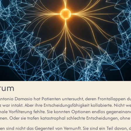
rtum
ntonio Damasio hat Patienten untersucht, deren Frontallappen du
 war intakt. Aber ihre Entscheidungsfähigkeit kollabierte. Nicht we
nale Vorfilterung fehlte. Sie konnten Optionen endlos gegeneina
en. Oder sie trafen katastrophal schlechte Entscheidungen, ohne
 sind nicht das Gegenteil von Vernunft. Sie sind ein Teil davon, d