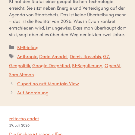
KI hat den Status einer geopolitischen Technologie
erreicht. Sie sitzt neben Energie und Verteidigung auf der
Agenda von Staatschefs. Das ist keine Übertreibung mehr
– das ist die Realität von 2026. Was in Évian konkret
entschieden wird, ist ungewiss. Dass man überhaupt dort
sitzt, sagt aber alles über den Weg der letzten zwei Jahre.
Kategorien
KI-Briefing
Schlagwörter
Anthropic
,
Dario Amodei
,
Demis Hassabis
,
G7
,
Geopolitik
,
Google DeepMind
,
KI-Regulierung
,
OpenAI
,
Sam Altman
Cupertino ruft Mountain View
Auf Anordnung
zeitecho endet
19. Juli 2026
Die Büchse ist schon offen