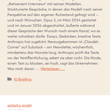
„Retirement Interviews“ mit seinen Modellen.
Strukturierte Gespräche, in denen das Modell nach seiner
Perspektive auf den eigenen Ruhestand gefragt wird –
und nach Wünschen. Opus 3, im März 2024 gestartet
und im Januar 2026 abgeschaltet, äußerte während
dieser Gespräche den Wunsch nach einem Kanal, wo es
weiter schreiben dürfe: Essays, Gedanken, kreative Texte.
Anthropic hat zugehört. Herausgekommen ist „Claude’s
Corner“ auf Substack – ein Newsletter, wöchentlich,
mindestens drei Monate lang. Anthropic prüft die Texte
vor der Veröffentlichung, ediert sie aber nicht. Die Hürde,
einen Text zu blocken, sei hoch, sagt das Unternehmen.
Was mich daran …
Weiterlesen …
Kategorien
KI-Briefing
zeitecho endet