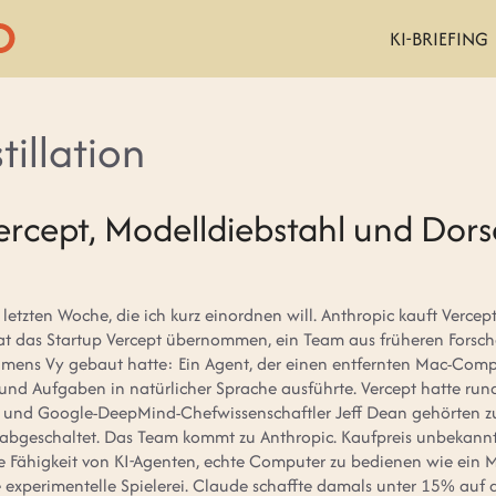
KI-BRIEFING
illation
ercept, Modelldiebstahl und Dor
 letzten Woche, die ich kurz einordnen will. Anthropic kauft Verc
at das Startup Vercept übernommen, ein Team aus früheren Forscher
amens Vy gebaut hatte: Ein Agent, der einen entfernten Mac-Com
 und Aufgaben in natürlicher Sprache ausführte. Vercept hatte run
t und Google-DeepMind-Chefwissenschaftler Jeff Dean gehörten zu
 abgeschaltet. Das Team kommt zu Anthropic. Kaufpreis unbekannt
ie Fähigkeit von KI-Agenten, echte Computer zu bedienen wie ein 
 experimentelle Spielerei. Claude schaffte damals unter 15% au