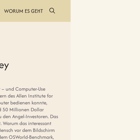
WORUM ES GEHT
sey
ept – und Computer-Use
n des Allen Institute for
puter bedienen konnte,
d 50 Millionen Dollar
 den Angel-Investoren. Das
. Warum das interessant
Mensch vor dem Bildschirm
f dem OSWorld-Benchmark,