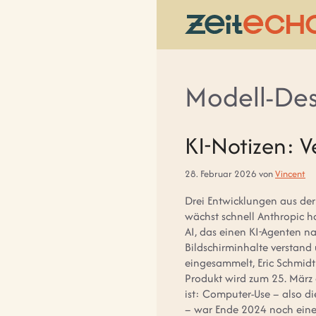
Zum
Inhalt
springen
Modell-Dest
KI-Notizen: V
28. Februar 2026
von
Vincent
Drei Entwicklungen aus der
wächst schnell Anthropic h
AI, das einen KI-Agenten n
Bildschirminhalte verstand
eingesammelt, Eric Schmid
Produkt wird zum 25. März
ist: Computer-Use – also d
– war Ende 2024 noch eine