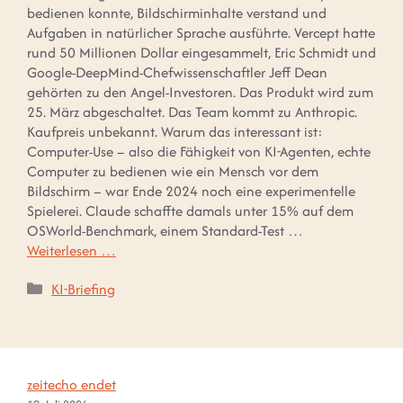
bedienen konnte, Bildschirminhalte verstand und
Aufgaben in natürlicher Sprache ausführte. Vercept hatte
rund 50 Millionen Dollar eingesammelt, Eric Schmidt und
Google-DeepMind-Chefwissenschaftler Jeff Dean
gehörten zu den Angel-Investoren. Das Produkt wird zum
25. März abgeschaltet. Das Team kommt zu Anthropic.
Kaufpreis unbekannt. Warum das interessant ist:
Computer-Use – also die Fähigkeit von KI-Agenten, echte
Computer zu bedienen wie ein Mensch vor dem
Bildschirm – war Ende 2024 noch eine experimentelle
Spielerei. Claude schaffte damals unter 15% auf dem
OSWorld-Benchmark, einem Standard-Test …
Weiterlesen …
Kategorien
KI-Briefing
zeitecho endet