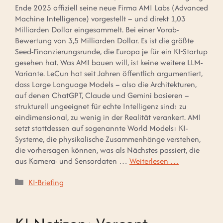
Ende 2025 offiziell seine neue Firma AMI Labs (Advanced
Machine Intelligence) vorgestellt – und direkt 1,03
Milliarden Dollar eingesammelt. Bei einer Vorab-
Bewertung von 3,5 Milliarden Dollar. Es ist die größte
Seed-Finanzierungsrunde, die Europa je für ein KI-Startup
gesehen hat. Was AMI bauen will, ist keine weitere LLM-
Variante. LeCun hat seit Jahren öffentlich argumentiert,
dass Large Language Models – also die Architekturen,
auf denen ChatGPT, Claude und Gemini basieren –
strukturell ungeeignet für echte Intelligenz sind: zu
eindimensional, zu wenig in der Realität verankert. AMI
setzt stattdessen auf sogenannte World Models: KI-
Systeme, die physikalische Zusammenhänge verstehen,
die vorhersagen können, was als Nächstes passiert, die
aus Kamera- und Sensordaten …
Weiterlesen …
Kategorien
KI-Briefing