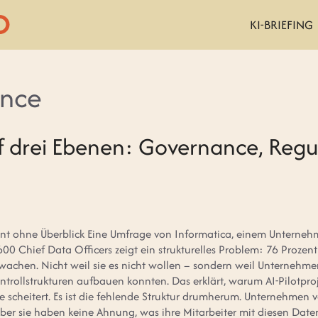
KI-BRIEFING
ance
f drei Ebenen: Governance, Regu
ent ohne Überblick Eine Umfrage von Informatica, einem Unterneh
 Chief Data Officers zeigt ein strukturelles Problem: 76 Prozent
rwachen. Nicht weil sie es nicht wollen – sondern weil Unternehme
ntrollstrukturen aufbauen konnten. Das erklärt, warum AI-Pilotproje
die scheitert. Es ist die fehlende Struktur drumherum. Unternehmen
ber sie haben keine Ahnung, was ihre Mitarbeiter mit diesen Dat