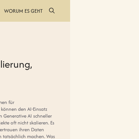
WORUM ES GEHT
lierung,
men für
 können den AI-Einsatz
n Generative AI schneller
kte oft nicht skalieren. Es
 vertrauen ihren Daten
en tatsächlich machen. Was